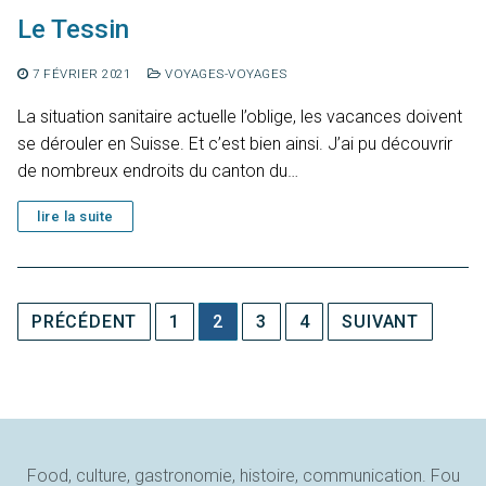
Le Tessin
7 FÉVRIER 2021
VOYAGES-VOYAGES
La situation sanitaire actuelle l’oblige, les vacances doivent
se dérouler en Suisse. Et c’est bien ainsi. J’ai pu découvrir
de nombreux endroits du canton du…
lire la suite
Pagination
PRÉCÉDENT
1
2
3
4
SUIVANT
des
publications
Food, culture, gastronomie, histoire, communication. Fou